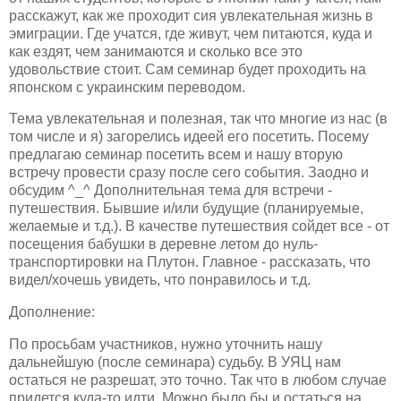
расскажут, как же проходит сия увлекательная жизнь в
эмиграции. Где учатся, где живут, чем питаются, куда и
как ездят, чем занимаются и сколько все это
удовольствие стоит. Сам семинар будет проходить на
японском с украинским переводом.
Тема увлекательная и полезная, так что многие из нас (в
том числе и я) загорелись идеей его посетить. Посему
предлагаю семинар посетить всем и нашу вторую
встречу провести сразу после сего события. Заодно и
обсудим ^_^ Дополнительная тема для встречи -
путешествия. Бывшие и/или будущие (планируемые,
желаемые и т.д.). В качестве путешествия сойдет все - от
посещения бабушки в деревне летом до нуль-
транспортировки на Плутон. Главное - рассказать, что
видел/хочешь увидеть, что понравилось и т.д.
Дополнение:
По просьбам участников, нужно уточнить нашу
дальнейшую (после семинара) судьбу. В
УЯЦ
нам
остаться не разрешат, это точно. Так что в любом случае
придется
куда-то идти. Можно было бы и остаться на