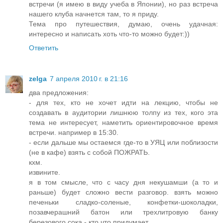
встречи (я имею в виду учеба в Японии), но раз встреча
нашего клуба начнется там, то я приду.
Тема про путешествия, думаю, очень удачная:
интересно и написать хоть что-то можно будет:))
Ответить
zelga
7 апреля 2010 г. в 21:16
два предложения:
- для тех, кто не хочет идти на лекцию, чтобы не
создавать в аудитории лишнюю толпу из тех, кого эта
тема не интересует, наметить ориентировочное время
встречи. например в 15:30.
- если дальше мы остаемся где-то в УЯЦ или поблизости
(не в кафе) взять с собой ПОЖРАТЬ.
кхм.
извините.
я в том смысле, что с часу дня некушамши (а то и
раньше) будет сложно вести разговор. взять можно
печеньки сладко-соленые, конфетки-шоколадки,
позавчерашний батон или трехлитровую банку
березового сока - кто что придумает.