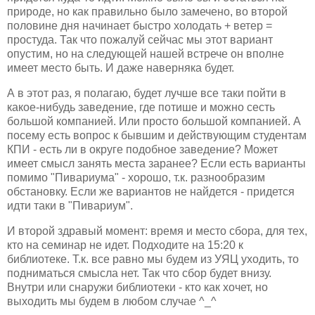
природе, но как правильно было замечено, во второй
половине дня начинает быстро холодать + ветер =
простуда. Так что пожалуй сейчас мы этот вариант
опустим, но на следующей нашей встрече он вполне
имеет место быть. И даже наверняка будет.
А в этот раз, я полагаю, будет лучше все таки пойти в
какое-нибудь заведение, где потише и можно сесть
большой компанией. Или просто большой компанией. А
посему есть вопрос к бывшим и действующим студентам
КПИ
- есть ли в округе подобное заведение? Может
имеет смысл занять места заранее? Если есть варианты
помимо "
Пивариума
" - хорошо, т.к. разнообразим
обстановку. Если же вариантов не найдется -
придется
идти таки в "
Пивариум
".
И второй здравый момент: время и место сбора, для тех,
кто на семинар не идет. Подходите на 15:20 к
библиотеке. Т.к. все равно мы будем из
УЯЦ
уходить, то
подниматься смысла нет. Так что сбор будет внизу.
Внутри или снаружи библиотеки - кто как хочет, но
выходить мы будем в любом случае ^_^