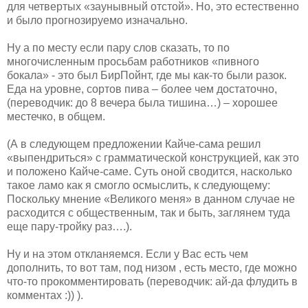
для четвертых «заунывный отстой». Но, это естественно
и было прогнозируемо изначально.
Ну а по месту если пару слов сказать, то по
многочисленным просьбам работников «пивного
бокала» - это был БирПойнт, где мы как-то были разок.
Еда на уровне, сортов пива – более чем достаточно,
(переводчик: до 8 вечера была тишина…) – хорошее
местечко, в общем.
(А в следующем предложении Кайче-сама решил
«выпендриться» с грамматической конструкцией, как это
и положено Кайче-саме. Суть оной сводится, насколько
такое ламо как я смогло осмыслить, к следующему:
Поскольку мнение «Великого меня» в данном случае не
расходится с общественным, так и быть, заглянем туда
еще пару-тройку раз….).
Ну и на этом откланяемся. Если у Вас есть чем
дополнить, то вот там, под низом , есть место, где можно
что-то прокомментировать (переводчик: ай-да флудить в
комментах :)) ).