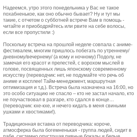
Надеемся, утро этого понедельника у Вас не такое
похабненькое, как оно обычно бывает? Ну и тут мы
такие, с отчетом о субботней встрече Вам в помощь -
читайте и приободряйтесь или рвите на себе волосы,
если все пропустили :)
Поскольку встреча на прошлой неделе совпала с аниме-
фестивалем, многим пришлось побегать по утреннему/
дневному/вечернему/ (а кому и ночному) Подолу, не
замечая его красот и прелестей, с ворохом мыслей в
голове, посвященных лишь японскому современному
искусству (переводчик: нет, не подумайте что речь об
аниме и косплее! Тайм-менеджмент, маршрутная
оптимизация и т.д.). Встреча была назначена на 16:00, но
это особо ситуацию не спасло – кто не застал начало, кто
не поучаствовал в разгаре, кто сдался в конце…
(переводчик: кхе-кхе, и нечего кидать в меня свиными
ушками и хвостиками!).
Традиционная вставка от переводчика: короче,
атмосферка была богемненькая - группа людей, сидит в
пабе, системно опустошая пивные бокалы и белые