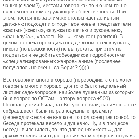
чашки (с чаем?), местами говоря как-то и о чем-то, не
совсем понятном окружающей общественности. При
этом, постоянно за этим же столом идет активный
движняк: подходят и отходят все новые представители
«касты» («секты», «кружка по шитью и рукоделью»,
«фан-клуба» , «палаты №…»- кому как нравится). В
целом, встреча проходила под девизом: всех впускать,
никого (по возможности) не выпускать, при этом не
подраться и не добить собеседников подробностями
«специализированных жанров» аниме (последнее
получалось не очень, да Борис? :)))) ).
Все говорили много и хорошо (переводчик: кто не хотел
говорить много и хорошо, для того был специальный
листинг садо-вопросов, наиболее душевным из которых
был вопрос по ОСТам – автору вопроса +500).
Поскольку тема была, как Вы уже поняли, «аниме», а все
собравшиеся были не равнодушны к предмету
(переводчик: если не вначале, то под конец так точно), то
беседа протекала весело и душевно. Ну, и в процессе
беседы выяснилось, то, что для одних «жесть», для
других «треш», а что для третьих «атмосферная штука» -