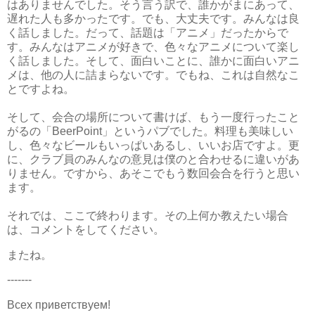
はありませんでした。そう言う訳で、誰かがまにあって、
遅れた人も多かったです。でも、大丈夫です。みんなは良
く話しました。だって、話題は「アニメ」だったからで
す。みんなはアニメが好きで、色々なアニメについて楽し
く話しました。そして、面白いことに、誰かに面白いアニ
メは、他の人に詰まらないです。でもね、これは自然なこ
とですよね。
そして、会合の場所について書けば、もう一度行ったこと
がるの「BeerPoint」というパブでした。料理も美味しい
し、色々なビールもいっぱいあるし、いいお店ですよ。更
に、クラブ員のみんなの意見は僕のと合わせるに違いがあ
りません。ですから、あそこでもう数回会合を行うと思い
ます。
それでは、ここで終わります。その上何か教えたい場合
は、コメントをしてください。
またね。
-------
Всех приветствуем!