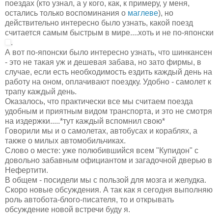
поездах (кто узнал, а у кого, как, к примеру, у меня,
остались только воспоминания о
маглеве
), но
действительно интересно было узнать, какой поезд
считается самым быстрым в мире....хоть и не по-японски
.
А вот по-японски было интересно узнать, что шинкансен
- это не такая уж и дешевая забава, но зато фирмы, в
случае, если есть необходимость ездить каждый день на
работу на оном, оплачивают поездку. Удобно - самолет к
трапу каждый день.
Оказалось, что практически все мы считаем поезда
удобным и приятным видом транспорта, и это не смотря
на издержки.....*тут каждый вспомнил свою*
Говорили мы и о самолетах, автобусах и кораблях, а
также о милых автомобильчиках.
Слово о месте: уже полюбившийся всем "Купидон" с
довольно забавным официантом и загадочной дверью в
Нефертити.
В общем - посидели мы с пользой для мозга и желудка.
Скоро новые обсуждения. А так как я сегодня выполняю
роль автобота-блого-писателя, то и открывать
обсуждение новой встречи буду я.