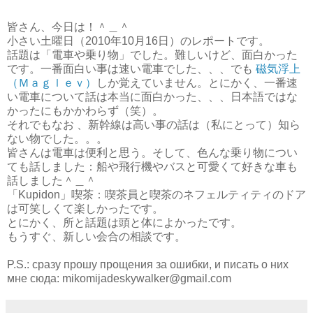
皆さん、今日は！＾＿＾
小さい土曜日（2010年10月16日）のレポートです。
話題は「電車や乗り物」でした。難しいけど、面白かった
です。一番面白い事は速い電車でした、、、でも
磁気浮上
（Ｍａｇｌｅｖ）
しか覚えていません。とにかく、一番速
い電車について話は本当に面白かった、、、日本語ではな
かったにもかかわらず（笑）。
それでもなお 、新幹線は高い事の話は（私にとって）知ら
ない物でした。。。
皆さんは電車は便利と思う。そして、色んな乗り物につい
ても話しました：船や飛行機やバスと可愛くて好きな車も
話しました＾＿＾
「Kupidon」喫茶：喫茶員と喫茶のネフェルティティのドア
は可笑しくて楽しかったです。
とにかく、所と話題は頭と体によかったです。
もうすぐ、新しい会合の相談です。
P.S.: сразу прошу прощения за ошибки, и писать о них
мне сюда: mikomijadeskywalker@gmail.com