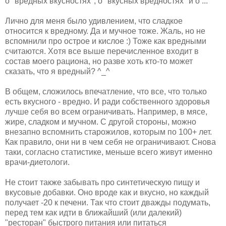
о "вредных вкусностях", о "вкусных вредностях" и о ...
Лично для меня было удивлением, что сладкое
относится к вредному. Да и мучное тоже. Жаль, но не
вспомнили про острое и кислое :) Тоже как вредными
считаются. Хотя все выше перечисленное входит в
состав моего рациона, но разве хоть кто-то может
сказать, что я вредный? ^_^
В общем, сложилось впечатление, что все, что только
есть вкусного - вредно. И ради собственного здоровья
лучше себя во всем ограничивать. Например, в мясе,
жире, сладком и мучном. С другой стороны, можно
внезапно вспомнить старожилов, которым по 100+ лет.
Как правило, они ни в чем себя не ограничивают. Снова
таки, согласно статистике, меньше всего живут именно
врачи-диетологи.
Не стоит также забывать про синтетическую пищу и
вкусовые добавки. Оно вроде как и вкусно, но каждый
получает -20 к печени. Так что стоит дважды подумать,
перед тем как идти в ближайший (или далекий)
"ресторан" быстрого питания или питаться