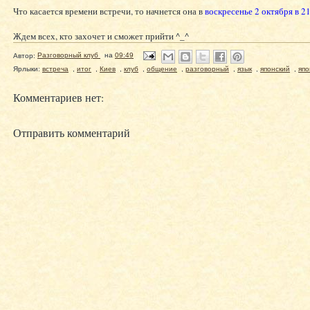
Что касается времени встречи, то начнется она в
воскресенье 2 октября в 2
Ждем всех, кто захочет и сможет прийти ^_^
Автор:
Разговорный клуб
на
09:49
Ярлыки:
встреча
,
итог
,
Киев
,
клуб
,
общение
,
разговорный
,
язык
,
японский
,
япо
Комментариев нет:
Отправить комментарий