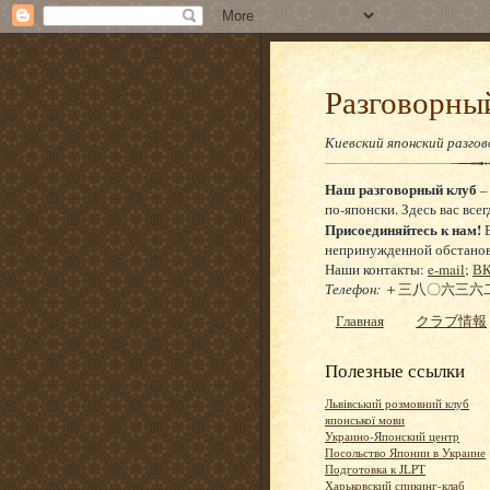
Разговор
Киевский японский разго
Наш разговорный клуб
–
по-японски. Здесь вас всег
Присоединяйтесь к нам!
Е
непринужденной обстановке
Наши контакты:
e-mail
;
ВК
Телефон:
＋三八〇六三六二
Главная
クラブ情報
Полезные ссылки
Львівський розмовний клуб
японської мови
Украино-Японский центр
Посольство Японии в Украине
Подготовка к JLPT
Харьковский спикинг-клаб