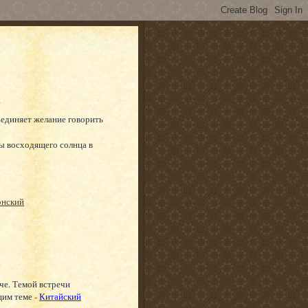
ъединяет желание говорить
ы восходящего солнца в
онский
че. Темой встречи
щим теме -
Китайский