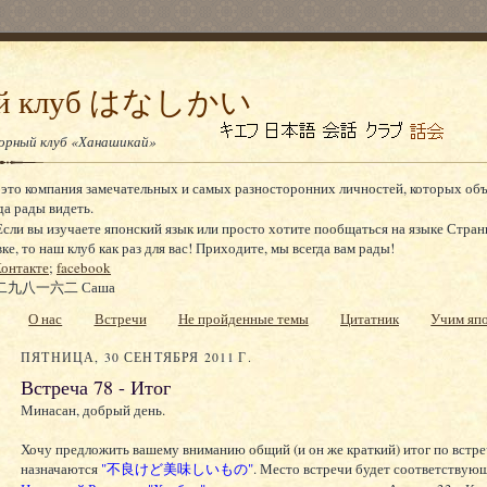
ный клуб はなしかい
ворный клуб «Ханашикай»
 это компания замечательных и самых разносторонних личностей, которых об
да рады видеть.
сли вы изучаете японский язык или просто хотите пообщаться на языке Стран
, то наш клуб как раз для вас! Приходите, мы всегда вам рады!
онтакте
;
facebook
九八一六二 Саша
О нас
Встречи
Не пройденные темы
Цитатник
Учим яп
ПЯТНИЦА, 30 СЕНТЯБРЯ 2011 Г.
Встреча 78 - Итог
Минасан, добрый день.
Хочу предложить вашему вниманию общий (и он же краткий) итог по встре
назначаются
"不良けど美味しいもの"
. Место встречи будет соответствую