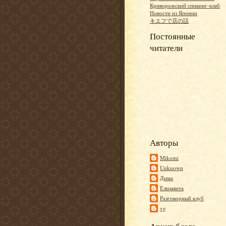
Криворожский спикинг-клаб
Новости из Японии
キエフで店の話
Постоянные
читатели
Авторы
Mikomi
Unknown
Дима
Елизавета
Разговорный клуб
vg