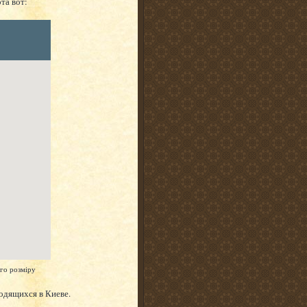
та вот:
ого розміру
ходящихся в Киеве.