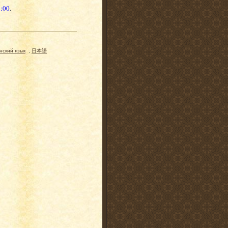
1:00
.
нский язык
,
日本語