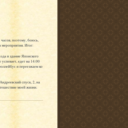
8 часов, поэтому, боюсь,
а мероприятия. Итог:
хода в здание Японского
 успевает, едет на 14:00
троллейбус и переезжаем ко
 Андреевский спуск, 2, на
утешествие моей жизни.