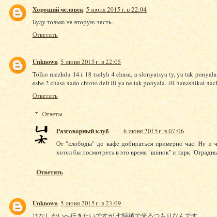
Хороший человек
5 июня 2015 г. в 22:04
Буду только на вторую часть.
Ответить
Unknown
5 июня 2015 г. в 22:05
Tolko mezhdu 14 i 18 tselyh 4 chasa, a slonyatsya ty, ya tak ponyala,
eshe 2 chasa nado chtoto delt ili ya ne tak ponyala...ili hanashikai na
Ответить
Ответы
Разговорный клуб
6 июня 2015 г. в 07:06
От "слободы" до кафе добираться примерно час. Ну и ч
хотел бы посмотреть в это время "шинок" и парк "Отрадны
Ответить
Unknown
5 июня 2015 г. в 23:09
はなしかいへ行きたいですが,七時後で来るつもりなんです。