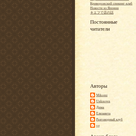
Криворожский спикинг-клаб
Новости из Японии
キエフで店の話
Постоянные
читатели
Авторы
Mikomi
Unknown
Дима
Елизавета
Разговорный клуб
vg