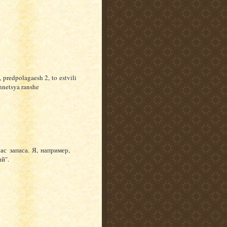
 predpolagaesh 2, to estvili
chnetsya ranshe
ас запаса. Я, например,
й".