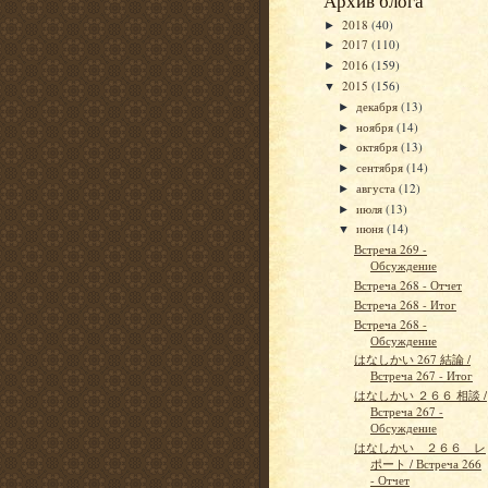
Архив блога
2018
(40)
►
2017
(110)
►
2016
(159)
►
2015
(156)
▼
декабря
(13)
►
ноября
(14)
►
октября
(13)
►
сентября
(14)
►
августа
(12)
►
июля
(13)
►
июня
(14)
▼
Встреча 269 -
Обсуждение
Встреча 268 - Отчет
Встреча 268 - Итог
Встреча 268 -
Обсуждение
はなしかい 267 結論 /
Встреча 267 - Итог
はなしかい ２６６ 相談 /
Встреча 267 -
Обсуждение
はなしかい ２６６ レ
ポート / Встреча 266
- Отчет