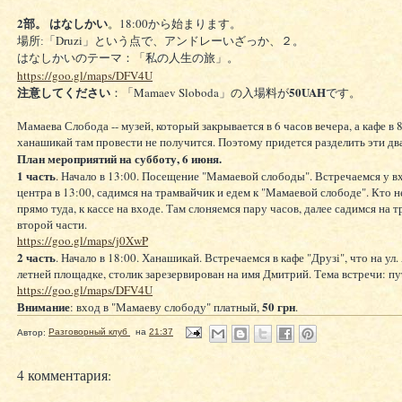
2
18:00
部。
はなしかい
。
から始まります。
Druzi
場所:「
」という点で、アンドレーいざっか、２。
はなしかいのテーマ：「私の人生の旅」。
https://goo.gl/maps/DFV4U
注意してください
50UAH
：「
Mamaev Sloboda
」の
入場料
が
です。
Мамаева Слобода -- музей, который закрывается в 6 часов вечера, а кафе в 
ханашикай там провести не получится. Поэтому придется разделить эти дв
План мероприятий на субботу, 6 июня.
1 часть
. Начало в 13:00. Посещение "Мамаевой слободы". Встречаемся у в
центра в 13:00, садимся на трамвайчик и едем к "Мамаевой слободе". Кто не
прямо туда, к кассе на входе. Там слоняемся пару часов, далее садимся на 
второй части.
https://goo.gl/maps/j0XwP
2 часть
. Начало в 18:00. Ханашикай. Встречаемся в кафе "Друзi", что на ул.
летней площадке, столик зарезервирован на имя Дмитрий. Тема встречи: п
https://goo.gl/maps/DFV4U
Внимание
50 грн
: вход в "Мамаеву слободу" платный,
.
Автор:
Разговорный клуб
на
21:37
4 комментария: