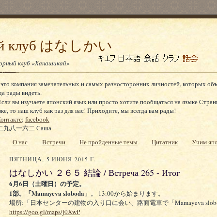
ный клуб はなしかい
ворный клуб «Ханашикай»
 это компания замечательных и самых разносторонних личностей, которых об
да рады видеть.
сли вы изучаете японский язык или просто хотите пообщаться на языке Стран
, то наш клуб как раз для вас! Приходите, мы всегда вам рады!
онтакте
;
facebook
九八一六二 Саша
О нас
Встречи
Не пройденные темы
Цитатник
Учим яп
ПЯТНИЦА, 5 ИЮНЯ 2015 Г.
はなしかい ２６５ 結論 / Встреча 265 - Итог
6
6
月
日（土曜日）の予定。
1
Mamayeva sloboda
13:00
部。「
」
。
から始まります。
「
Mamayeva
slo
場所:「
日本センターの建物の入り口に会い、
路面電車
で
https://goo.gl/maps/j0XwP