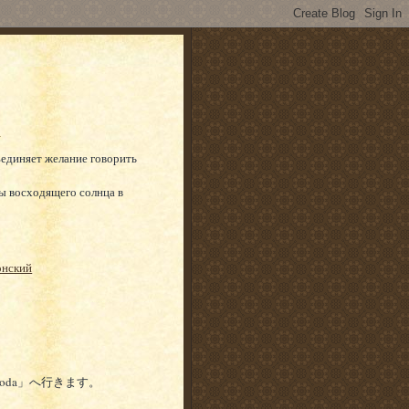
ъединяет желание говорить
ы восходящего солнца в
онский
boda
へ行きます。
」