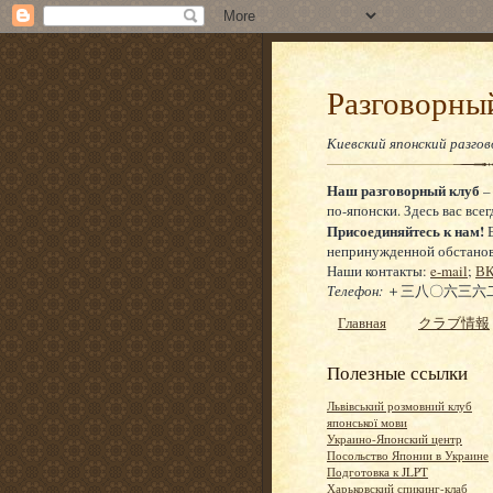
Разговор
Киевский японский разго
Наш разговорный клуб
–
по-японски. Здесь вас всег
Присоединяйтесь к нам!
Е
непринужденной обстановке
Наши контакты:
e-mail
;
ВК
Телефон:
＋三八〇六三六二
Главная
クラブ情報
Полезные ссылки
Львівський розмовний клуб
японської мови
Украино-Японский центр
Посольство Японии в Украине
Подготовка к JLPT
Харьковский спикинг-клаб