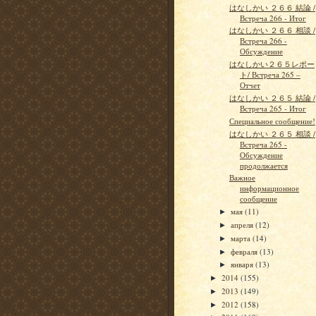
はなしかい ２６６ 結論 /
Встреча 266 - Итог
はなしかい ２６６ 相談 /
Встреча 266 -
Обсуждение
はなしかい２６５レポー
ト/ Встреча 265 –
Отчет
はなしかい ２６５ 結論 /
Встреча 265 - Итог
Специальное сообщение!
はなしかい ２６５ 相談 /
Встреча 265 -
Обсуждение
продолжается
Важное
информационное
сообщение
мая
(11)
►
апреля
(12)
►
марта
(14)
►
февраля
(13)
►
января
(13)
►
2014
(155)
►
2013
(149)
►
2012
(158)
►