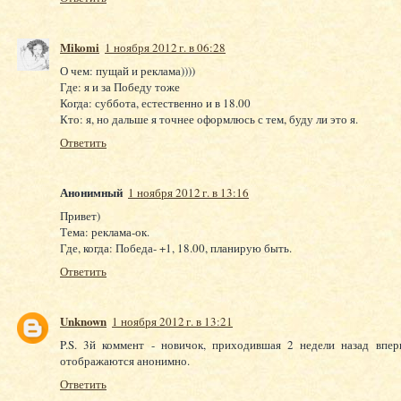
Mikomi
1 ноября 2012 г. в 06:28
О чем: пущай и реклама))))
Где: я и за Победу тоже
Когда: суббота, естественно и в 18.00
Кто: я, но дальше я точнее оформлюсь с тем, буду ли это я.
Ответить
Анонимный
1 ноября 2012 г. в 13:16
Привет)
Тема: реклама-ок.
Где, когда: Победа- +1, 18.00, планирую быть.
Ответить
Unknown
1 ноября 2012 г. в 13:21
P.S. 3й коммент - новичок, приходившая 2 недели назад впер
отображаются анонимно.
Ответить