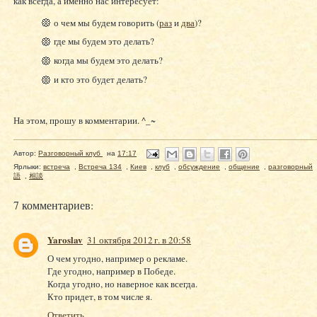
как всегда, а именно нас интересует:
о чем мы будем говорить (
раз
и
два
)?
где мы будем это делать?
когда мы будем это делать?
и кто это будет делать?
На этом, прошу в комментарии. ^_~
Автор:
Разговорный клуб
на
17:17
Ярлыки:
встреча
,
Встреча 134
,
Киев
,
клуб
,
обсуждение
,
общение
,
разговорный
語
,
相談
7 комментариев:
Yaroslav
31 октября 2012 г. в 20:58
О чем угодно, например о рекламе.
Где угодно, например в Победе.
Когда угодно, но наверное как всегда.
Кто придет, в том числе я.
Ответить