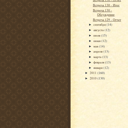
Встреча 130 - Итог
Встреча 130 -
Обсуждение
Встреча 129 - Отчет
сентября
(14)
►
августа
(12)
►
июля
(15)
►
июня
(12)
►
мая
(14)
►
апреля
(13)
►
марта
(13)
►
февраля
(13)
►
января
(12)
►
2011
(160)
►
2010
(130)
►