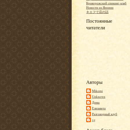
Криворожский спикинг-клаб
Новости из Японии
キエフで店の話
Постоянные
читатели
Авторы
Mikomi
Unknown
Дима
Елизавета
Разговорный клуб
vg