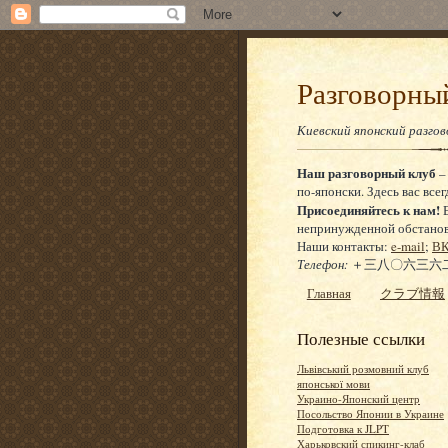
Разговор
Киевский японский разго
Наш разговорный клуб
–
по-японски. Здесь вас всег
Присоединяйтесь к нам!
Е
непринужденной обстановке
Наши контакты:
e-mail
;
ВК
Телефон:
＋三八〇六三六二
Главная
クラブ情報
Полезные ссылки
Львівський розмовний клуб
японської мови
Украино-Японский центр
Посольство Японии в Украине
Подготовка к JLPT
Харьковский спикинг-клаб