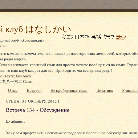
ный клуб はなしかい
ворный клуб «Ханашикай»
 это компания замечательных и самых разносторонних личностей, которых об
да рады видеть.
сли вы изучаете японский язык или просто хотите пообщаться на языке Стран
, то наш клуб как раз для вас! Приходите, мы всегда вам рады!
онтакте
;
facebook
九八一六二 Саша
О нас
Встречи
Не пройденные темы
Цитатник
Учим яп
СРЕДА, 31 ОКТЯБРЯ 2012 Г.
Встреча 134 - Обсуждение
Комбанва~
Хочу вам представить несколько запоздалое и поспешное обсуждение наше