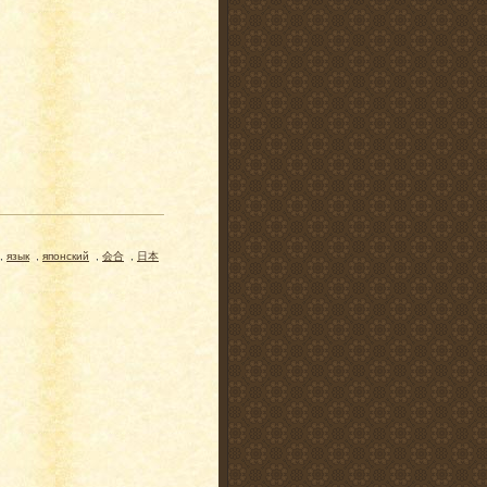
,
язык
,
японский
,
会合
,
日本