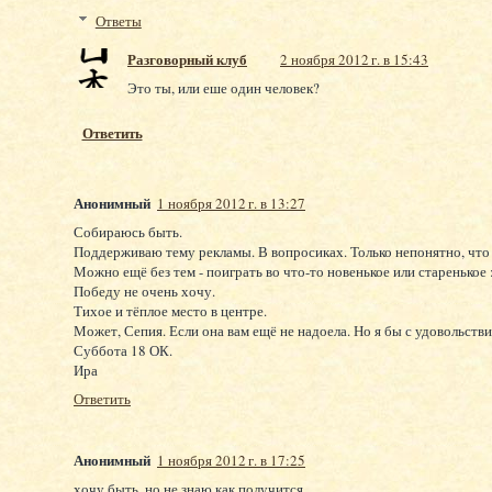
Ответы
Разговорный клуб
2 ноября 2012 г. в 15:43
Это ты, или еше один человек?
Ответить
Анонимный
1 ноября 2012 г. в 13:27
Собираюсь быть.
Поддерживаю тему рекламы. В вопросиках. Только непонятно, что 
Можно ещё без тем - поиграть во что-то новенькое или старенькое 
Победу не очень хочу.
Тихое и тёплое место в центре.
Может, Сепия. Если она вам ещё не надоела. Но я бы с удовольстви
Суббота 18 ОК.
Ира
Ответить
Анонимный
1 ноября 2012 г. в 17:25
хочу быть, но не знаю как получится.