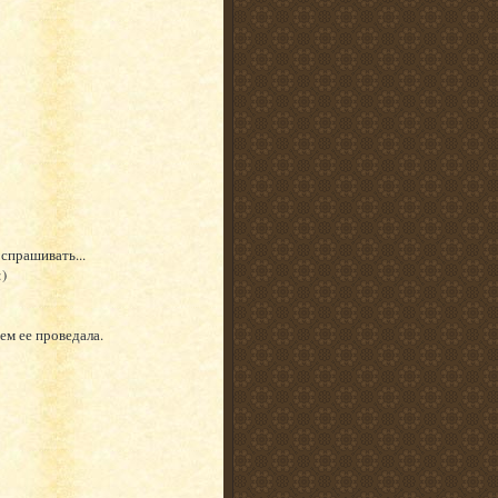
спрашивать...
:)
ем ее проведала.