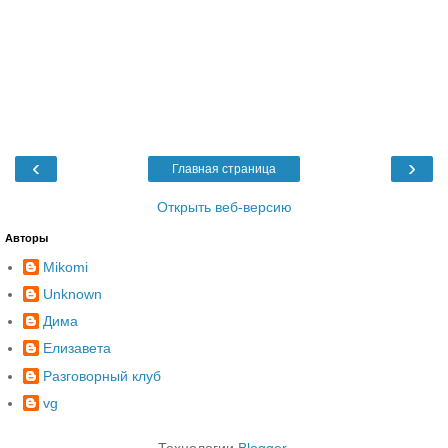
‹
›
Главная страница
Открыть веб-версию
Авторы
Mikomi
Unknown
Дима
Елизавета
Разговорный клуб
vg