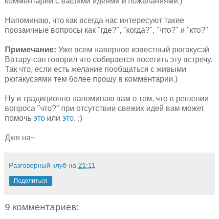
комментарии с вашими идеями и пожеланиями.)
Напоминаю, что как всегда нас интересуют такие
прозаичные вопросы как "где?", "когда?", "что?" и "кто?"
Примечание:
Уже всем наверное известный рюгакусэй
Ватару-сан говорил что собирается посетить эту встречу.
Так что, если есть желание пообщаться с живыми
рюгакусэями тем более прошу в комментарии.)
Ну и традиционно напоминаю вам о том, что в решении
вопроса "что?" при отсутствии свежих идей вам может
помочь
это
или
это
. ;)
Джя на~
Разговорный клуб
на
21:11
Поделиться
9 комментариев: