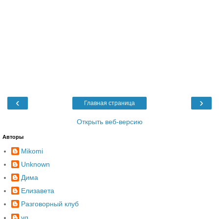
‹
›
Главная страница
Открыть веб-версию
Авторы
Mikomi
Unknown
Дима
Елизавета
Разговорный клуб
vg