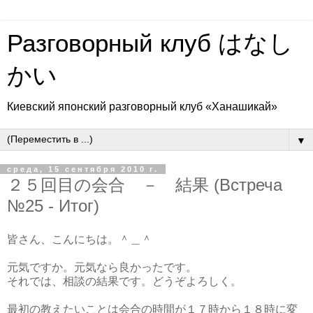
Разговорный клуб はなし
かい
Киевский японский разговорный клуб «Ханашикай»
▼
среда, 15 сентября 2010 г.
２５回目の会合 － 結果 (Встреча
№25 - Итог)
皆さん、こんにちは。＾＿＾
元気ですか。元気なら良かったです。
それでは、相談の結果です。どうぞよろしく。
最初の教えたいことは会合の時間が１７時から１８時に変