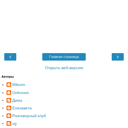
‹
›
Главная страница
Открыть веб-версию
Авторы
Mikomi
Unknown
Дима
Елизавета
Разговорный клуб
vg