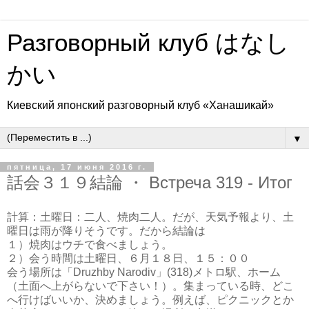
Разговорный клуб はなし
かい
Киевский японский разговорный клуб «Ханашикай»
▼
пятница, 17 июня 2016 г.
話会３１９結論 ・ Встреча 319 - Итог
計算：土曜日：二人、焼肉二人。だが、天気予報より、土
曜日は雨が降りそうです。だから結論は
１）焼肉はウチで食べましょう。
２）会う時間は土曜日、６月１８日、１５：００
会う場所は「Druzhby Narodiv」(318)メトロ駅、ホーム
（土面へ上がらないで下さい！）。集まっている時、どこ
へ行けばいいか、決めましょう。例えば、ピクニックとか