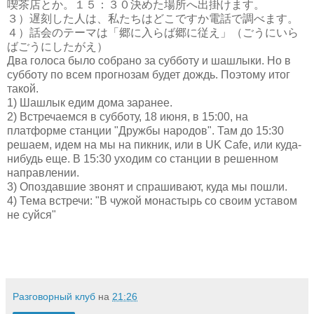
喫茶店とか。１５：３０決めた場所へ出掛けます。
３）遅刻した人は、私たちはどこですか電話で調べます。
４）話会のテーマは「郷に入らば郷に従え」（ごうにいら
ばごうにしたがえ）
Два голоса было собрано за субботу и шашлыки. Но в
субботу по всем прогнозам будет дождь. Поэтому итог
такой.
1) Шашлык едим дома заранее.
2) Встречаемся в субботу, 18 июня, в 15:00, на
платформе станции "Дружбы народов". Там до 15:30
решаем, идем на мы на пикник, или в UK Cafe, или куда-
нибудь еще. В 15:30 уходим со станции в решенном
направлении.
3) Опоздавшие звонят и спрашивают, куда мы пошли.
4) Тема встречи: "В чужой монастырь со своим уставом
не суйся"
Разговорный клуб
на
21:26