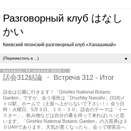
Разговорный клуб はなし
かい
Киевский японский разговорный клуб «Ханашикай»
▼
пятница, 29 апреля 2016 г.
話会312結論 ・ Встреча 312 - Итог
話会は公園に行きます！「Grishko National Botanic
Garden」ですが、会う場所は「Druzhby Narodiv」(318)メ
トロ駅、ホームで（土面へ上がらないで下さい！）会う日
時：火曜日、5月３日、１５：３０。話会のテーマは「イー
スター」。飲み物などは自分の量を持って来ればいいと思
います。「Grishko National Botanic Garden」の入苑券は３
０UAHであります。天気が悪くなったら、会って喫茶店へ