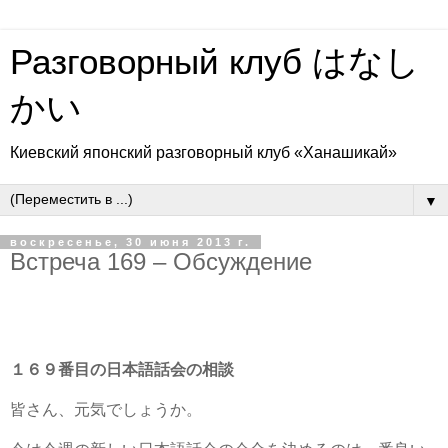
Разговорный клуб はなし
かい
Киевский японский разговорный клуб «Ханашикай»
▼
воскресенье, 30 июня 2013 г.
Встреча 169 – Обсуждение
１６９番目の日本語話会の相談
皆さん、元気でしょうか。