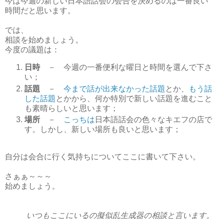
今は今週の新しい日本語話会の会合を決めるのは一番良い
時間だと思います。
では、
相談を始めましょう。
今度の議題は：
日時
－ 今週の一番便利な曜日と時間を選んで下さ
い；
話題
－
今まで話が出来なかった話題
とか、
もう話
した話題
とかから、何か特別で新しい話題を進むこと
も素晴らしいと思います；
場所
－
こっちは
日本語話会の色々なキエフの店で
す。しかし、新しい場所も良いと思います；
自分は会合に行く気持ちについてここに書いて下さい。
さぁぁ～～～
始めましょう。
いつもここにいるの擬似乱生成器の相談と言います。