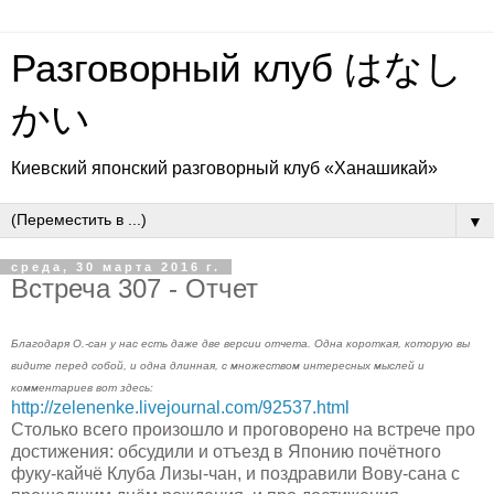
Разговорный клуб はなし
かい
Киевский японский разговорный клуб «Ханашикай»
▼
среда, 30 марта 2016 г.
Встреча 307 - Отчет
Благодаря О.-сан у нас есть даже две версии отчета. Одна короткая, которую вы
видите перед собой, и одна длинная, с множеством интересных мыслей и
комментариев вот здесь:
http://zelenenke.livejournal.com/92537.html
Столько всего произошло и проговорено на встрече про
достижения: обсудили и отъезд в Японию почётного
фуку-кайчё Клуба Лизы-чан, и поздравили Вову-сана с