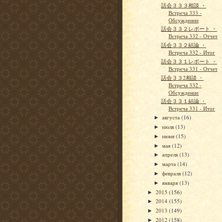
話会３３３相談 ・
Встреча 333 -
Обсуждение
話会３３２レポート ・
Встреча 332 - Отчет
話会３３２結論 ・
Встреча 332 - Итог
話会３３１レポート ・
Встреча 331 - Отчет
話会３３2相談 ・
Встреча 332 -
Обсуждение
話会３３１結論 ・
Встреча 331 - Итог
августа
(16)
►
июля
(13)
►
июня
(15)
►
мая
(12)
►
апреля
(13)
►
марта
(14)
►
февраля
(12)
►
января
(13)
►
2015
(156)
►
2014
(155)
►
2013
(149)
►
2012
(158)
►