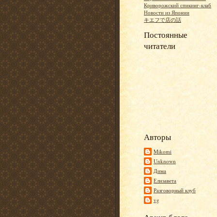
Криворожский спикинг-клаб
Новости из Японии
キエフで店の話
Постоянные
читатели
Авторы
Mikomi
Unknown
Дима
Елизавета
Разговорный клуб
vg