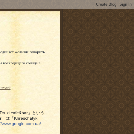
ъединяет желание говорить
ы восходящего солнца в
онский
i cafe&bar」という
r」は「Khreschatyk」
://www.google.com.ua/