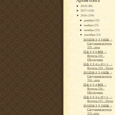
Архив блога
2018
(40)
►
2017
(110)
►
2016
(159)
▼
декабря
(12)
►
ноября
(13)
►
октября
(13)
►
сентября
(13)
▼
次の話会３３５結論 ・
Следующая встреча
335 - итог
話会３３５相談 ・
Встреча 335 -
Обсуждение
話会３３４レポート ・
Встреча 334 – Отчет
次の話会３３４結論 ・
Следующая встреча
334 - итог
話会３３４相談 ・
Встреча 334 -
Обсуждение
話会３３３レポート ・
Встреча 333 – Отчет
次の話会３３３結論 ・
Следующая встреча
333- итог