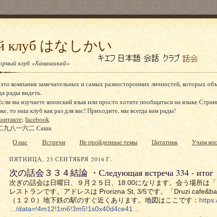
ный клуб はなしかい
ворный клуб «Ханашикай»
 это компания замечательных и самых разносторонних личностей, которых об
да рады видеть.
сли вы изучаете японский язык или просто хотите пообщаться на языке Стран
, то наш клуб как раз для вас! Приходите, мы всегда вам рады!
онтакте
;
facebook
九八一六二 Саша
О нас
Встречи
Не пройденные темы
Цитатник
Учим яп
ПЯТНИЦА, 23 СЕНТЯБРЯ 2016 Г.
次の話会３３４結論 ・Следующая встреча 334 - итог
次ぎの話会は日曜日、９月２５日、18:00になります。会う場所は「Druz
レストランです。アドレスは Prorizna St, 3/5です。「Druzi cafe&ba
（１２０）地下鉄の駅のすぐ近くあります。地図はここです：
https
…/data=!4m12!1m6!3m5!1s0x40d4ce41…