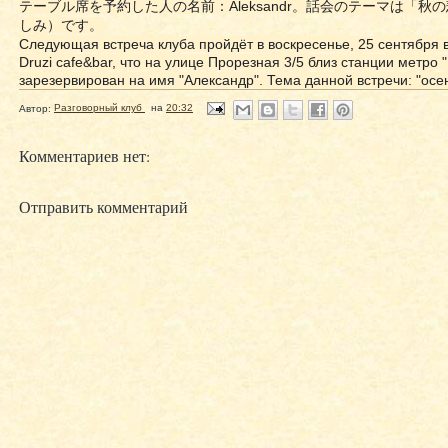
テーブル席を予約した人の名前：Aleksandr。話会のテーマは「秋
しみ）です。
Следующая встреча клуба пройдёт в воскресенье, 25 сентября в
Druzi cafe&bar, что на улице Прорезная 3/5 близ станции метро 
зарезервирован на имя "Александр". Тема данной встречи: "осе
Автор:
Разговорный клуб
на
20:32
Комментариев нет:
Отправить комментарий