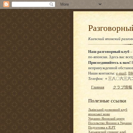
Разговор
Киевский японский разго
Наш разговорный клуб
–
по-японски. Здесь вас всег
Присоединяйтесь к нам!
Е
непринужденной обстановке
Наши контакты:
e-mail
;
ВК
Телефон:
＋三八〇六三六二
Главная
クラブ情報
Полезные ссылки
Львівський розмовний клуб
японської мови
Украино-Японский центр
Посольство Японии в Украине
Подготовка к JLPT
Харьковский спикинг-клаб