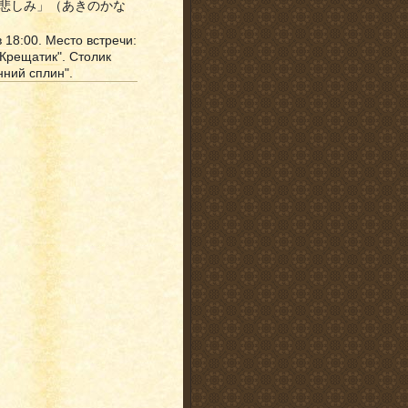
の悲しみ」（あきのかな
 18:00. Место встречи:
"Крещатик". Столик
нний сплин".