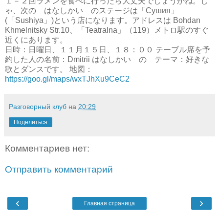
１－２回ラメンを食べに行ったら大丈夫でしょうかね。じ
ゃ、次の はなしかい のステージは「Сушия」
(「Sushiya」)という店になります。アドレスは Bohdan
Khmelnitsky Str.10、「Teatralna」（119）メトロ駅のすぐ
近くにあります。
日時：日曜日、１１月１５日、１８：００ テーブル席を予
約した人の名前：Dmitrii はなしかい の テーマ：好きな
歌とダンスです。 地図：
https://goo.gl/maps/wxTJhXu9CeC2
Разговорный клуб
на
20:29
Поделиться
Комментариев нет:
Отправить комментарий
‹
›
Главная страница