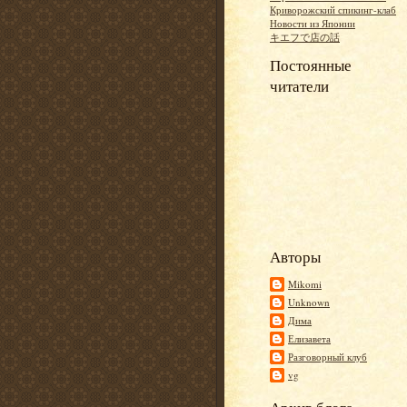
Криворожский спикинг-клаб
Новости из Японии
キエフで店の話
Постоянные
читатели
Авторы
Mikomi
Unknown
Дима
Елизавета
Разговорный клуб
vg