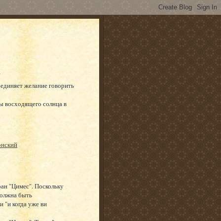
ъединяет желание говорить
ы восходящего солнца в
онский
ан "Цимес". Поскольку
должна быть
и "и когда уже ви