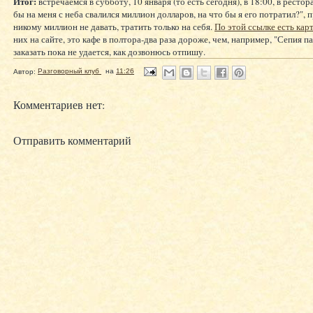
Итог:
встречаемся в субботу, 10 января (то есть сегодня), в 18:00, в рестор
бы на меня с неба свалился миллион долларов, на что бы я его потратил?", 
никому миллион не давать, тратить только на себя.
По этой ссылке есть карт
них на сайте, это кафе в полтора-два раза дороже, чем, например, "Сепия п
заказать пока не удается, как дозвонюсь отпишу.
Автор:
Разговорный клуб
на
11:26
Комментариев нет:
Отправить комментарий