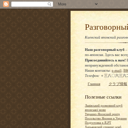
Разговор
Киевский японский разго
Наш разговорный клуб
–
по-японски. Здесь вас всег
Присоединяйтесь к нам!
Е
непринужденной обстановке
Наши контакты:
e-mail
;
ВК
Телефон:
＋三八〇六三六二
Главная
クラブ情報
Полезные ссылки
Львівський розмовний клуб
японської мови
Украино-Японский центр
Посольство Японии в Украине
Подготовка к JLPT
Харьковский спикинг-клаб