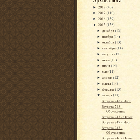
Архив блога
2018
(40)
►
2017
(110)
►
2016
(159)
►
2015
(156)
▼
декабря
(13)
►
ноября
(14)
►
октября
(13)
►
сентября
(14)
►
августа
(12)
►
июля
(13)
►
июня
(14)
►
мая
(11)
►
апреля
(12)
►
марта
(14)
►
февраля
(13)
►
января
(13)
▼
Встреча 248 - Итог
Встреча 248 -
Обсуждение
Встреча 247 - Отчет
Встреча 247 - Итог
Встреча 247 -
Обсуждение
Встреча 246 - Отчет