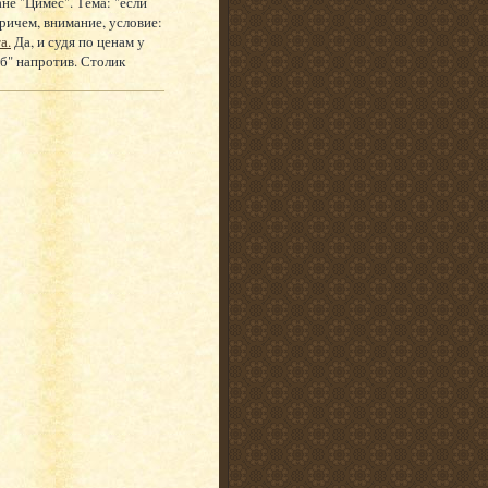
ане "Цимес". Тема: "если
причем, внимание, условие:
а.
Да, и судя по ценам у
аб" напротив. Столик