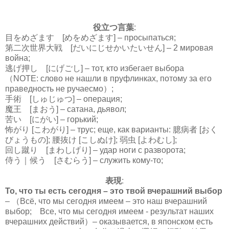
役立つ言葉
:
目をめざます [めをめざます] – просыпаться;
第二次世界大戦 [だいにじせかいたいせん] – 2 мировая
война;
逃げ押し [にげごし] – тот, кто избегает выбора
（NOTE: слово не нашли в пруфлинках, потому за его
праведность не ручаесмо）;
手術 [しゅじゅつ] – операция;
魔王 [まおう] – сатана, дьявол;
苦い [にがい] – горький;
怖がり [こわがり] – трус; еще, как варианты: 臆病者 [おく
びょうもの]; 腰抜け [こしぬけ]; 弱虫 [よわむし];
回し蹴り [まわしげり] – удар ноги с разворота;
侍う｜候う [さむらう] – служить кому-то;
表現
:
То, что ты есть сегодня – это твой вчерашний выбор
– （Всё, что мы сегодня имеем – это наш вчерашний
выбор; Все, что мы сегодня имеем - результат наших
вчерашних действий）– оказывается, в японском есть