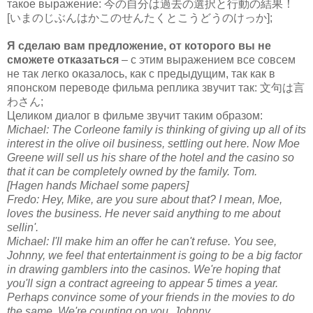
такое выражение: 今の自分は過去の選択と行動の結果！
[いまのじぶんはかこのせんたくとこうどうのけっか];
Я сделаю вам предложение, от которого вы не
сможете отказаться
– с этим выражением все совсем
не так легко оказалось, как с предыдущим, так как в
японском переводе фильма реплика звучит так: 文句は言
わさん;
Целиком диалог в фильме звучит таким образом:
Michael: The Corleone family is thinking of giving up all of its
interest in the olive oil business, settling out here. Now Moe
Greene will sell us his share of the hotel and the casino so
that it can be completely owned by the family. Tom.
[Hagen hands Michael some papers]
Fredo: Hey, Mike, are you sure about that? I mean, Moe,
loves the business. He never said anything to me about
sellin'.
Michael: I'll make him an offer he can't refuse. You see,
Johnny, we feel that entertainment is going to be a big factor
in drawing gamblers into the casinos. We're hoping that
you'll sign a contract agreeing to appear 5 times a year.
Perhaps convince some of your friends in the movies to do
the same. We're counting on you, Johnny.