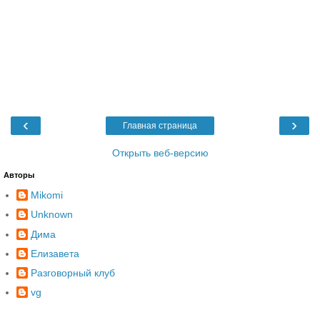
‹
›
Главная страница
Открыть веб-версию
Авторы
Mikomi
Unknown
Дима
Елизавета
Разговорный клуб
vg