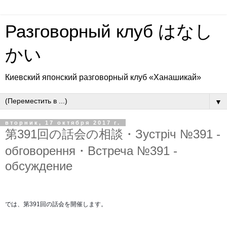
Разговорный клуб はなし
かい
Киевский японский разговорный клуб «Ханашикай»
▼
вторник, 17 октября 2017 г.
第391回の話会の相談・Зустріч №391 -
обговорення・Встреча №391 -
обсуждение
では、第391回の話会を開催します。 