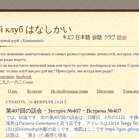
ный клуб はなしかい
ворный клуб «Ханашикай»
 это компания замечательных и самых разносторонних личностей, которых об
да рады видеть.
сли вы изучаете японский язык или просто хотите пообщаться на языке Стран
, то наш клуб как раз для вас! Приходите, мы всегда вам рады!
онтакте
;
facebook
九八一六二 Саша
О нас
Встречи
Не пройденные темы
Цитатник
Учим яп
СУББОТА, 10 ФЕВРАЛЯ 2018 Г.
第407回の話会・Зустріч №407・Встреча №407
では、結論です。次の第407回の話会は、日曜日、2月
の11日、午
場所はPizze
ria Celentanoと言う店です。アドレスは13/
14 Teligy
(311)Dorohozhych
i駅の近くです。地図はここです:
https://goo.gl/ma
話題は、「溜まった義理と借金」。