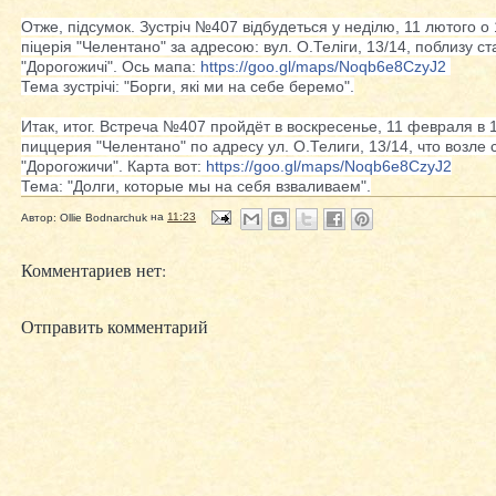
Отже, підсумок. Зустріч №407 відбудеться у неділю, 11 лютого о 1
піцерія "Челентано" за адресою: вул. О.Теліги, 13/14, поблизу ст
"Дорогожичі". Ось мапа:
https://goo.gl/maps/
Noqb6e8CzyJ2
Тема зустрічі: "Борги, які ми на себе беремо".
Итак, итог. Встреча №407 пройдёт в воскресенье, 11 февраля в 1
пиццерия "Челентано" по адресу ул. О.Телиги, 13/14, что возле
"Дорогожичи". Карта вот:
https://goo.gl/maps/
Noqb6e8CzyJ2
Тема: "Долги, которые мы на себя взваливаем".
Автор:
Ollie Bodnarchuk
на
11:23
Комментариев нет:
Отправить комментарий