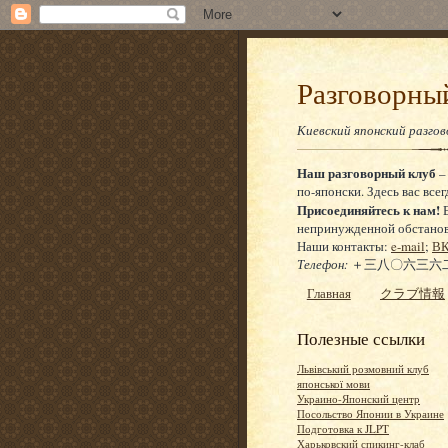
Разговор
Киевский японский разго
Наш разговорный клуб
–
по-японски. Здесь вас всег
Присоединяйтесь к нам!
Е
непринужденной обстановке
Наши контакты:
e-mail
;
ВК
Телефон:
＋三八〇六三六二
Главная
クラブ情報
Полезные ссылки
Львівський розмовний клуб
японської мови
Украино-Японский центр
Посольство Японии в Украине
Подготовка к JLPT
Харьковский спикинг-клаб