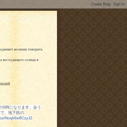
ъединяет желание говорить
ы восходящего солнца в
онский
後の5時になります。会う
 Str.で、地下鉄の
ps/
Noqb6e8CzyJ2