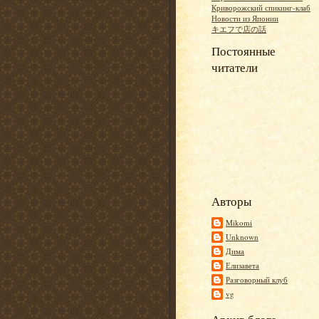
Криворожский спикинг-клаб
Новости из Японии
キエフで店の話
Постоянные
читатели
Авторы
Mikomi
Unknown
Дима
Елизавета
Разговорный клуб
vg