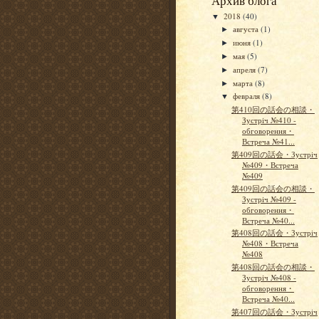
Архив блога
2018
(40)
▼
августа
(1)
►
июня
(1)
►
мая
(5)
►
апреля
(7)
►
марта
(8)
►
февраля
(8)
▼
第410回の話会の相談・
Зустріч №410 -
обговорення・
Встреча №41...
第409回の話会・Зустріч
№409・Встреча
№409
第409回の話会の相談・
Зустріч №409 -
обговорення・
Встреча №40...
第408回の話会・Зустріч
№408・Встреча
№408
第408回の話会の相談・
Зустріч №408 -
обговорення・
Встреча №40...
第407回の話会・Зустріч