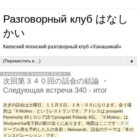
Разговорный клуб はなし
かい
Киевский японский разговорный клуб «Ханашикай»
▼
пятница, 4 ноября 2016 г.
次回第３４０回の話会の結論 ・
Следующая встреча 340 - итог
次ぎの話会は土曜日、１１月５日、１８：００になります。会う場
所は「Il Molino」というレストランです。アドレスは prospekt
Peremohy 45 ( ロシア語でprospekt Pobedy 45)。「Il Molino」は
Shulyavs'ka地下鉄の駅の近くにあります。地図はここです：
チズ
テーブル席を予約した人の名前：Aleksandr。話会のテーマは「冬の
インスピレーション」です。