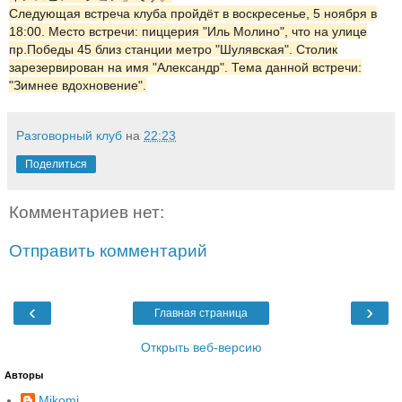
Следующая встреча клуба пройдёт в воскресенье, 5 ноября в
18:00. Место встречи: пиццерия "Иль Молино", что на улице
пр.Победы 45 близ станции метро "Шулявская". Столик
зарезервирован на имя "Александр". Тема данной встречи:
"Зимнее вдохновение".
Разговорный клуб
на
22:23
Поделиться
Комментариев нет:
Отправить комментарий
‹
›
Главная страница
Открыть веб-версию
Авторы
Mikomi